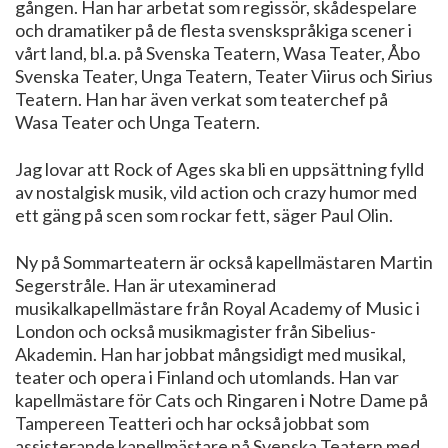
gången. Han har arbetat som regissör, skådespelare
och dramatiker på de flesta svenskspråkiga scener i
vårt land, bl.a. på Svenska Teatern, Wasa Teater, Åbo
Svenska Teater, Unga Teatern, Teater Viirus och Sirius
Teatern. Han har även verkat som teaterchef på
Wasa Teater och Unga Teatern.
Jag lovar att Rock of Ages ska bli en uppsättning fylld
av nostalgisk musik, vild action och crazy humor med
ett gäng på scen som rockar fett, säger Paul Olin.
Ny på Sommarteatern är också kapellmästaren Martin
Segerstråle. Han är utexaminerad
musikalkapellmästare från Royal Academy of Music i
London och också musikmagister från Sibelius-
Akademin. Han har jobbat mångsidigt med musikal,
teater och opera i Finland och utomlands. Han var
kapellmästare för Cats och Ringaren i Notre Dame på
Tampereen Teatteri och har också jobbat som
assisterande kapellmästare på Svenska Teatern med