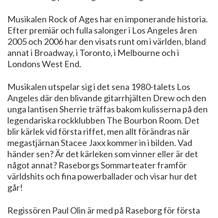
Musikalen Rock of Ages har en imponerande historia.
Efter premiär och fulla salonger i Los Angeles åren
2005 och 2006 har den visats runt om i världen, bland
annat i Broadway, i Toronto, i Melbourne och i
Londons West End.
Musikalen utspelar sig i det sena 1980-talets Los
Angeles där den blivande gitarrhjälten Drew och den
unga lantisen Sherrie träffas bakom kulisserna på den
legendariska rockklubben The Bourbon Room. Det
blir kärlek vid första riffet, men allt förändras när
megastjärnan Stacee Jaxx kommer in i bilden. Vad
händer sen? Är det kärleken som vinner eller är det
något annat? Raseborgs Sommarteater framför
världshits och fina powerballader och visar hur det
går!
Regissören Paul Olin är med på Raseborg för första