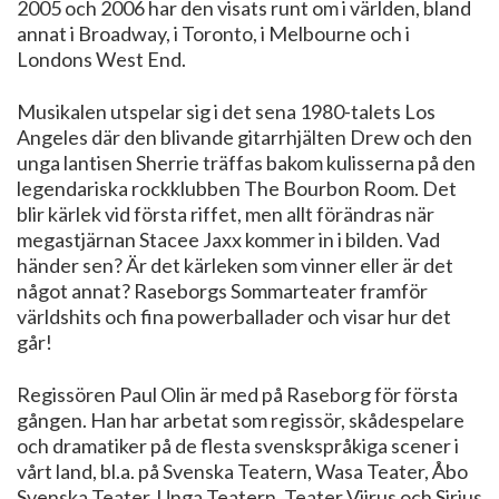
2005 och 2006 har den visats runt om i världen, bland
annat i Broadway, i Toronto, i Melbourne och i
Londons West End.
Musikalen utspelar sig i det sena 1980-talets Los
Angeles där den blivande gitarrhjälten Drew och den
unga lantisen Sherrie träffas bakom kulisserna på den
legendariska rockklubben The Bourbon Room. Det
blir kärlek vid första riffet, men allt förändras när
megastjärnan Stacee Jaxx kommer in i bilden. Vad
händer sen? Är det kärleken som vinner eller är det
något annat? Raseborgs Sommarteater framför
världshits och fina powerballader och visar hur det
går!
Regissören Paul Olin är med på Raseborg för första
gången. Han har arbetat som regissör, skådespelare
och dramatiker på de flesta svenskspråkiga scener i
vårt land, bl.a. på Svenska Teatern, Wasa Teater, Åbo
Svenska Teater, Unga Teatern, Teater Viirus och Sirius