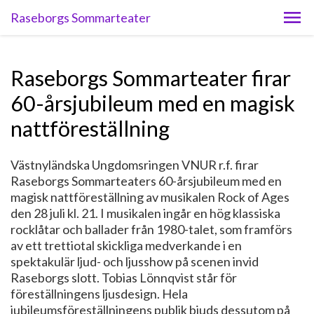
Raseborgs Sommarteater
Raseborgs Sommarteater firar
60-årsjubileum med en magisk
nattföreställning
Västnyländska Ungdomsringen VNUR r.f. firar
Raseborgs Sommarteaters 60-årsjubileum med en
magisk nattföreställning av musikalen Rock of Ages
den 28 juli kl. 21. I musikalen ingår en hög klassiska
rocklåtar och ballader från 1980-talet, som framförs
av ett trettiotal skickliga medverkande i en
spektakulär ljud- och ljusshow på scenen invid
Raseborgs slott. Tobias Lönnqvist står för
föreställningens ljusdesign. Hela
jubileumsföreställningens publik bjuds dessutom på