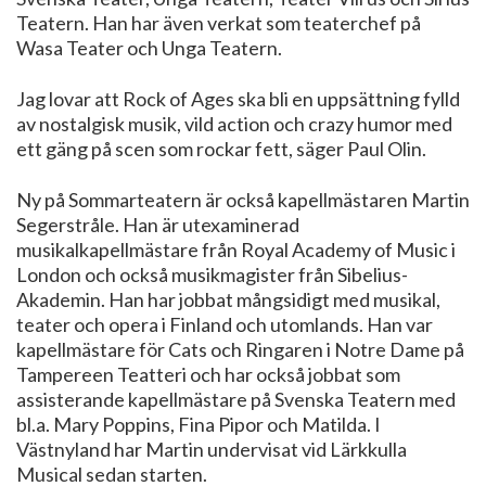
Teatern. Han har även verkat som teaterchef på
Wasa Teater och Unga Teatern.
Jag lovar att Rock of Ages ska bli en uppsättning fylld
av nostalgisk musik, vild action och crazy humor med
ett gäng på scen som rockar fett, säger Paul Olin.
Ny på Sommarteatern är också kapellmästaren Martin
Segerstråle. Han är utexaminerad
musikalkapellmästare från Royal Academy of Music i
London och också musikmagister från Sibelius-
Akademin. Han har jobbat mångsidigt med musikal,
teater och opera i Finland och utomlands. Han var
kapellmästare för Cats och Ringaren i Notre Dame på
Tampereen Teatteri och har också jobbat som
assisterande kapellmästare på Svenska Teatern med
bl.a. Mary Poppins, Fina Pipor och Matilda. I
Västnyland har Martin undervisat vid Lärkkulla
Musical sedan starten.