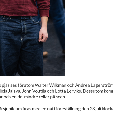
ns pjäs ses förutom Walter Wilkman och Andrea Lagerström
cia Jalava, John Voutila och Lotta Lerviks. Dessutom komm
ch en del mindre roller på scen.
ubileum firas med en nattföreställning den 28 juli klockan