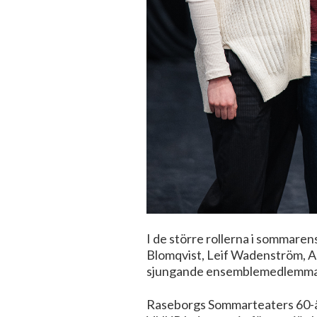
I de större rollerna i sommare
Blomqvist, Leif Wadenström, Ali
sjungande ensemblemedlemmar o
Raseborgs Sommarteaters 60-årsj