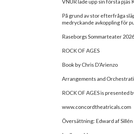
VNUR lade upp sin första pjäs 
På grund av stor efterfråga slä
medryckande avkoppling för pub
Raseborgs Sommarteater 2026
ROCK OF AGES
Book by Chris D'Arienzo
Arrangements and Orchestrati
ROCK OF AGES is presented by
www.concordtheatricals.com
Översättning: Edward af Sillén