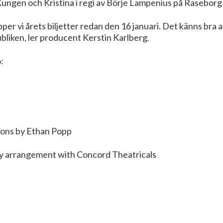
Kungen och Kristina i regi av Börje Lampenius på Raseborg
pper vi årets biljetter redan den 16 januari. Det känns bra 
liken, ler producent Kerstin Karlberg.
:
ons by Ethan Popp
 arrangement with Concord Theatricals