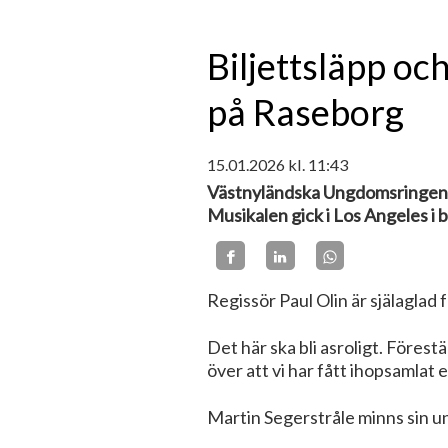
Biljettsläpp o
på Raseborg
15.01.2026
kl. 11:43
Västnyländska Ungdomsringen VN
Musikalen gick i Los Angeles i b
Regissör Paul Olin är själaglad
Det här ska bli asroligt. Förest
över att vi har fått ihopsamlat 
Martin Segerstråle minns sin 