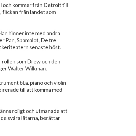
 och kommer från Detroit till
 flickan från landet som
 Han hinner inte med andra
er Pan, Spamalot, De tre
ckeriteatern senaste höst.
ör rollen som Drew och den
säger Walter Wilkman.
trument bl.a. piano och violin
irerade till att komma med
änns roligt och utmanade att
 de svåra låtarna, berättar