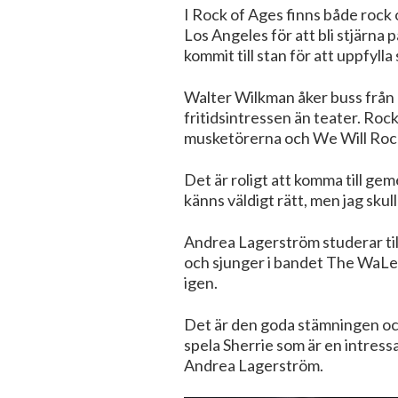
I Rock of Ages finns både rock 
Los Angeles för att bli stjärna
kommit till stan för att uppfylla
Walter Wilkman åker buss från I
fritidsintressen än teater. Ro
musketörerna och We Will Rock 
Det är roligt att komma till ge
känns väldigt rätt, men jag sku
Andrea Lagerström studerar till 
och sjunger i bandet The WaLe
igen.
Det är den goda stämningen och
spela Sherrie som är en intressa
Andrea Lagerström.