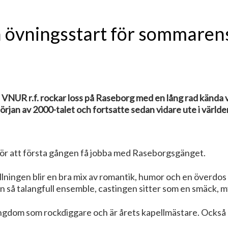
ch övningsstart för sommaren
UR r.f. rockar loss på Raseborg med en lång rad kända vä
örjan av 2000-talet och fortsatte sedan vidare ute i världen
 för att första gången få jobba med Raseborgsgänget.
ällningen blir en bra mix av romantik, humor och en överdos r
en så talangfull ensemble, castingen sitter som en smäck, m
ungdom som rockdiggare och är årets kapellmästare. Ocks