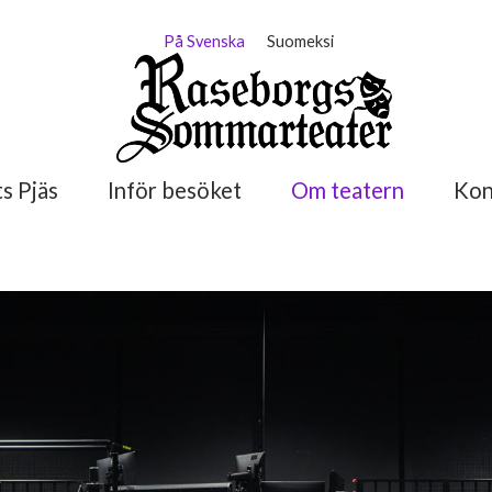
På Svenska
Suomeksi
s Pjäs
Inför besöket
Om teatern
Kon