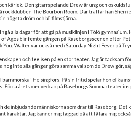
och kärlek. Den gitarrspelande Drew är ung och oskuldsfull
 på rockklubben The Bourbon Room. Där träffar han Sherrie,
 sin högsta dröm och bli filmstjärna.
ngå alla dagar för att gå på musiklinjen i Tölö gymnasium.
ck of Ages blir femte gången på Raseborgsscenen efter Pet
You. Walter var också med i Saturday Night Fever på Try
menskapen och feelisen på en stor teater. Jag är tacksam f
lle nog inte alla gånger göra samma val som de Drew gör, 
barnmorska i Helsingfors. På sin fritid spelar hon olika ins
s. Förra årets medverkan på Raseborgs Sommarteater insp
 de inbjudande människorna som drar till Raseborg. Det k
nt karaktär. Jag känner mig taggad på att få lära mig också